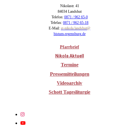
Nikolastr. 41
84034 Landshut
Telefon:
0871 / 962 65-0
Telefax:
0871 / 962 65-18
E-Mail:
st-nikola.landshut@
bistum-regensburg.de
Pfarrbrief
Nikola Aktuell
Termine
Pressemitteilungen
Videoarchiv
Schott Tagesliturgie