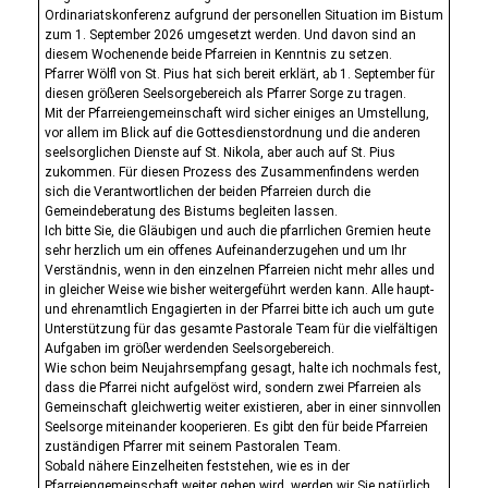
Ordinariatskonferenz aufgrund der personellen Situation im Bistum
zum 1. September 2026 umgesetzt werden. Und davon sind an
diesem Wochenende beide Pfarreien in Kenntnis zu setzen.
Pfarrer Wölfl von St. Pius hat sich bereit erklärt, ab 1. September für
diesen größeren Seelsorgebereich als Pfarrer Sorge zu tragen.
Mit der Pfarreiengemeinschaft wird sicher einiges an Umstellung,
vor allem im Blick auf die Gottesdienstordnung und die anderen
seelsorglichen Dienste auf St. Nikola, aber auch auf St. Pius
zukommen. Für diesen Prozess des Zusammenfindens werden
sich die Verantwortlichen der beiden Pfarreien durch die
Gemeindeberatung des Bistums begleiten lassen.
Ich bitte Sie, die Gläubigen und auch die pfarrlichen Gremien heute
sehr herzlich um ein offenes Aufeinanderzugehen und um Ihr
Verständnis, wenn in den einzelnen Pfarreien nicht mehr alles und
in gleicher Weise wie bisher weitergeführt werden kann. Alle haupt-
und ehrenamtlich Engagierten in der Pfarrei bitte ich auch um gute
Unterstützung für das gesamte Pastorale Team für die vielfältigen
Aufgaben im größer werdenden Seelsorgebereich.
Wie schon beim Neujahrsempfang gesagt, halte ich nochmals fest,
dass die Pfarrei nicht aufgelöst wird, sondern zwei Pfarreien als
Gemeinschaft gleichwertig weiter existieren, aber in einer sinnvollen
Seelsorge miteinander kooperieren. Es gibt den für beide Pfarreien
zuständigen Pfarrer mit seinem Pastoralen Team.
Sobald nähere Einzelheiten feststehen, wie es in der
Pfarreiengemeinschaft weiter gehen wird, werden wir Sie natürlich