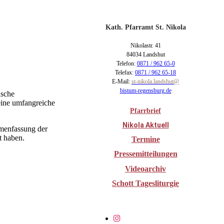
Kath. Pfarramt St. Nikola
Nikolastr. 41
84034 Landshut
Telefon:
0871 / 962 65-0
Telefax:
0871 / 962 65-18
E-Mail:
st-nikola.landshut@
bistum-regensburg.de
ische
eine umfangreiche
Pfarrbrief
Nikola Aktuell
mmenfassung der
t haben.
Termine
Pressemitteilungen
Videoarchiv
Schott Tagesliturgie