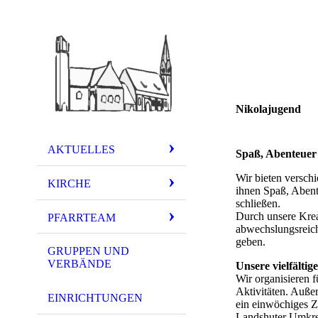
Nikolajugend
AKTUELLES
Spaß, Abenteuer 
Wir bieten versch
KIRCHE
ihnen Spaß, Abent
schließen.
Durch unsere Krea
PFARRTEAM
abwechslungsreich
geben.
GRUPPEN UND
VERBÄNDE
Unsere vielfältig
Wir organisieren f
Aktivitäten. Auße
EINRICHTUNGEN
ein einwöchiges Z
Landshuter Umkrei