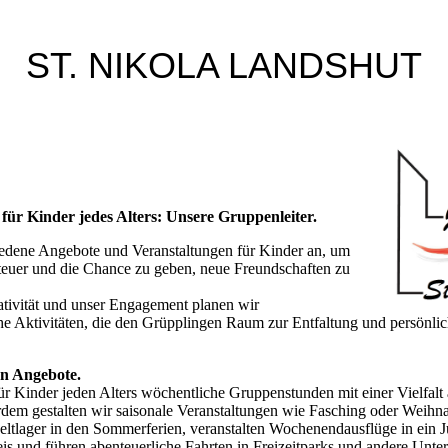
ST. NIKOLA LANDSHUT
für Kinder jedes Alters: Unsere Gruppenleiter.
iedene Angebote und Veranstaltungen für Kinder an, um
euer und die Chance zu geben, neue Freundschaften zu
tivität und unser Engagement planen wir
e Aktivitäten, die den Grüpplingen Raum zur Entfaltung und persönli
en Angebote.
ür Kinder jeden Alters wöchentliche Gruppenstunden mit einer Vielfalt
rdem gestalten wir saisonale Veranstaltungen wie Fasching oder Weihnac
eltlager in den Sommerferien, veranstalten Wochenendausflüge in ein 
s und führen abenteuerliche Fahrten in Freizeitparks und andere Un