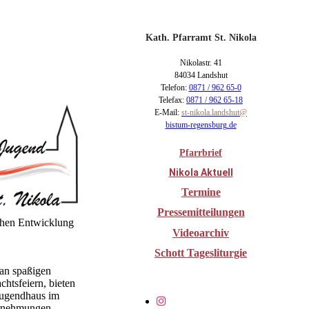
Kath. Pfarramt St. Nikola
Nikolastr. 41
84034 Landshut
Telefon:
0871 / 962 65-0
Telefax:
0871 / 962 65-18
E-Mail:
st-nikola.landshut@
bistum-regensburg.de
Pfarrbrief
Nikola Aktuell
Termine
Pressemitteilungen
chen Entwicklung
Videoarchiv
Schott Tagesliturgie
 an spaßigen
htsfeiern, bieten
Jugendhaus im
ternehmungen